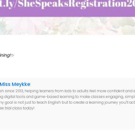
ining!✨
Miss Meykke
sh since 2013, helping learners from kids to adults feel more confident and e
sing digital tools and game-based learning to make classes engaging, simpl
y goal is not just to teach English but to create a learning journey you’ll a
e trial class today!