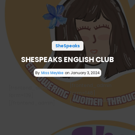
SheSpeaks
SHESPEAKS ENGLISH CLUB
By
Miss Meykke
on
January 3, 2024
[frontend_admin
[frontend_admin
form=148]
form=139]
[/frontend_admin]
[/frontend_admin]