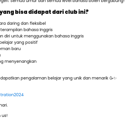
negeri. Semua umur dan semua level bahasa boleh bergabung!
ang bisa didapat dari club ini?
ra daring dan fleksibel
terampilan bahasa Inggris
 diri untuk menggunakan bahasa Inggris
lajar yang positif
eman baru
s
ang menyenangkan
dapatkan pengalaman belajar yang unik dan menarik 🥳✨
stration2024
ari.
 us!